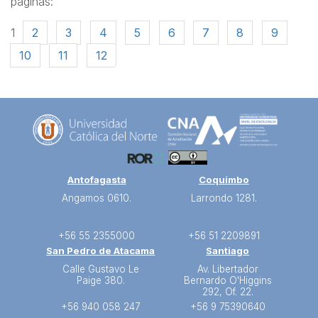
páginas:
1
2
3
4
5
6
7
8
9
10
11
12
Antofagasta
Coquimbo
Angamos 0610.
Larrondo 1281.
+56 55 2355000
+56 51 2209891
San Pedro de Atacama
Santiago
Calle Gustavo Le
Av. Libertador
Paige 380.
Bernardo O'Higgins
292, Of. 22.
+56 940 058 247
+56 9 75390640