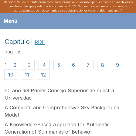
Atención: "Nuestra plataforma recopila información disponible públicamente en los diversos
perfiles en los que participa la comunidad UCN. Si identifica errores u omisiones, le
agradecemos que nos comunique sus observaciones
ciencia.abierta@ucn.cl
."
Menú
Capítulo
RDF
páginas:
1
2
3
4
5
6
7
8
9
10
11
12
60 año del Primer Consejo Superior de nuestra
Universidad
A Complete and Comprehensive Sky Background
Model
A Knowledge-Based Approach for Automatic
Generation of Summaries of Behavior