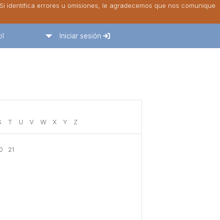
. Si identifica errores u omisiones, le agradecemos que nos comunique
ol
Iniciar sesión
S
T
U
V
W
X
Y
Z
0
21