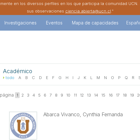
amente en los diversos perfiles en los que participa la comunidad UCN
sus observaciones
ciencia.abierta@ucn.cl
."
Investigaciones
Eventos
Mapa de capacidades
Españ
Académico
todo
A
B
C
D
E
F
G
H
I
J
K
L
M
N
O
P
Q
R
página
1
2
3
4
5
6
7
8
9
10
11
12
13
14
15
16
17
18
19
2
Abarca Vivanco, Cynthia Fernanda